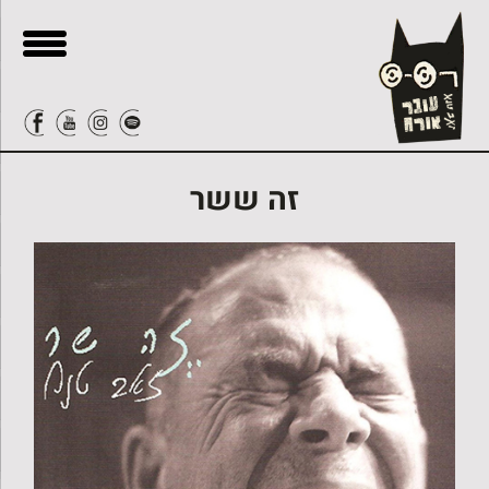
בור
ור-קשר
תוכן
זה ששר