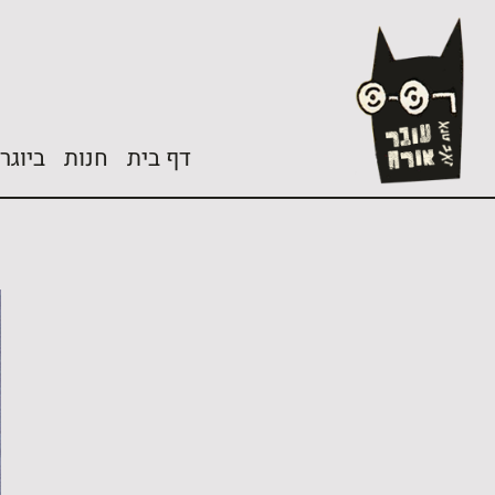
בור
ור-קשר
תוכן
דף בית
חנות
ביוגר