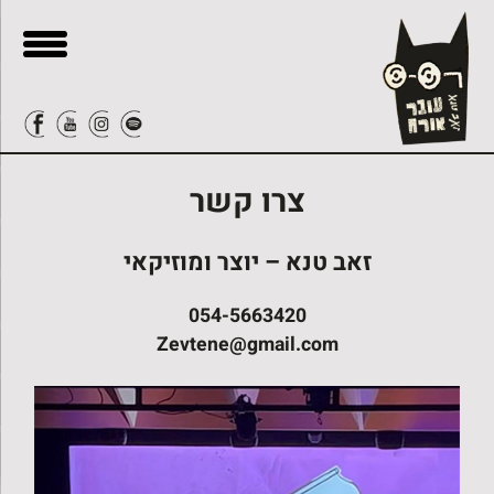
בור
ור-קשר
תוכן
צרו קשר
זאב טנא – יוצר ומוזיקאי
054-5663420
Zevtene@gmail.com